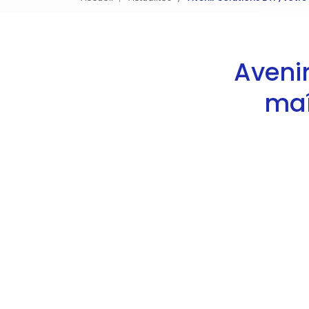
Avenir
maî