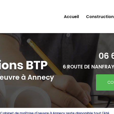
Accueil
Construction
06 
6 ROUTE DE NANFRAY
'œuvre
à Annecy
CO
 Cabinet de maîtrise d'oeuvre à Annecy reste disponible tout l'été