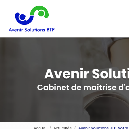
Navigation principale
Aller
au
contenu
principal
Cabinet de maîtrise d
Accueil
Actualités
Avenir Solutions BTP, votre