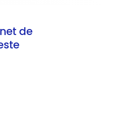
inet de
este