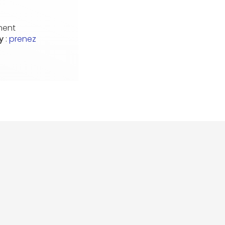
ment
cy
:
prenez