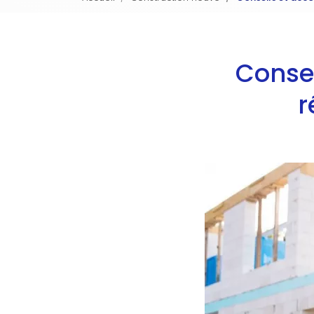
Conse
r