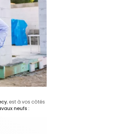
ecy
, est à vos côtés
ravaux neufs
: