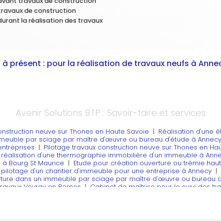
avant travaux de construction
 travaux de construction
durant la réalisation des travaux
 à présent :
pour la réalisation de travaux neufs
à Anne
Avenir Solutions BTP : Savoir-faire et services
construction neuve sur Thones en Haute Savoie
|
Réalisation d'une 
mmeuble par sciage par maître d'œuvre ou bureau d'étude à Annecy
entreprises
|
Pilotage travaux construction neuve sur Thones en Ha
 réalisation d'une thermographie immobilière d'un immeuble à Ann
l à Bourg St Maurice
|
Etude pour création ouverture ou trémie hau
e pilotage d'un chantier d'immeuble pour une entreprise à Annecy
|
rture dans un immeuble par sciage par maître d'œuvre ou bureau 
travaux Vovray en Bornes
|
Cabinet de maîtrise pour le suivi des tr
étages à Sallanches
|
Etude Béton armé pour chambre à vannes à 