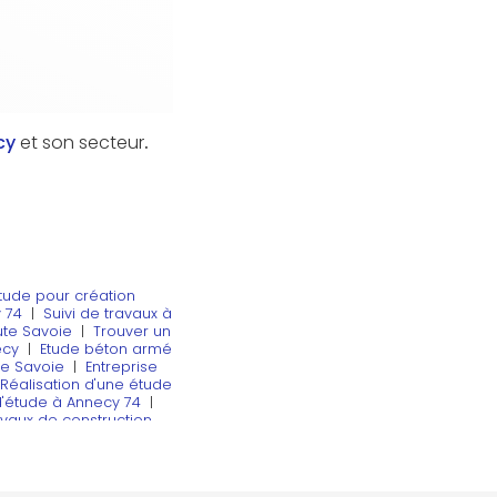
cy
et son secteur
.
étude pour création
 74
|
Suivi de travaux à
ute Savoie
|
Trouver un
ecy
|
Etude béton armé
te Savoie
|
Entreprise
Réalisation d'une étude
d'étude à Annecy 74
|
avaux de construction
Thonon les bains