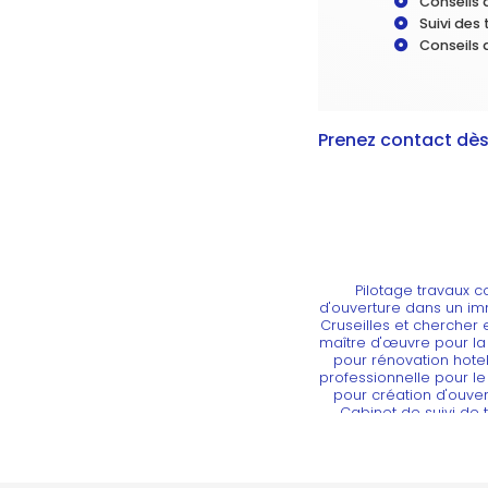
Conseils 
Suivi des
Conseils 
Prenez contact dès
Pilotage travaux 
d'ouverture dans un i
Cruseilles et chercher 
maître d'œuvre pour la
pour rénovation hote
professionnelle pour l
pour création d'ouve
Cabinet de suivi de 
d'une maison à 