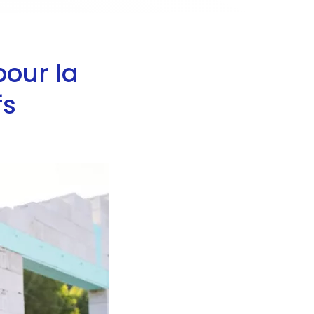
our la
fs