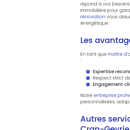
répond à vos besoins 
immobilière pour garan
rénovation
vous assur
énergétique.
Les avantage
En tant que
maître d'
:
Expertise reco
Respect strict d
Engagement cli
Notre
entreprise profe
personnalisées, adapt
Autres servi
Cran-Gevrie