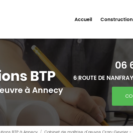
Accueil
Construction
06 
6 ROUTE DE NANFRAY
'œuvre
à Annecy
CO
utions BTP à Annecy
Cabinet de maîtrise d'œuvre Cran-Gevrier - A