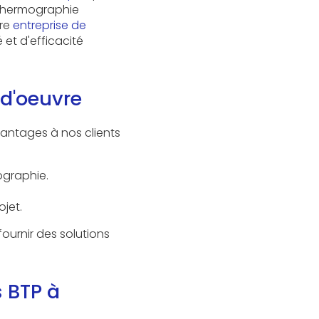
 thermographie
tre
entreprise de
 et d'efficacité
 d'oeuvre
vantages à nos clients
ographie.
jet.
ournir des solutions
s BTP à