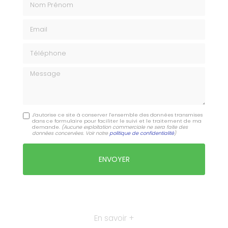
Email
Téléphone
Message
J'autorise ce site à conserver l'ensemble des données transmises
dans ce formulaire pour faciliter le suivi et le traitement de ma
demande.
(Aucune exploitation commerciale ne sera faite des
données concervées. Voir notre
politique de confidentialité
)
En savoir +