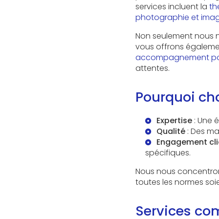
services incluent la
th
photographie et imag
Non seulement nous no
vous offrons égalem
accompagnement pour 
attentes.
Pourquoi cho
Expertise
: Une é
Qualité
: Des ma
Engagement cli
spécifiques.
Nous nous concentrons 
toutes les normes soi
Services co