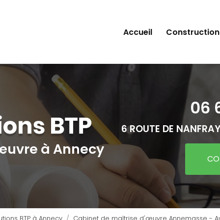
Accueil
Construction
06 
6 ROUTE DE NANFRAY
'œuvre
à Annecy
CO
utions BTP à Annecy
Cabinet de maîtrise d'œuvre Annemasse - Ave