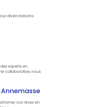
ur divers besoins :
 des experts en
he collaborative, nous
 à Annemasse
nsformer vos rêves en