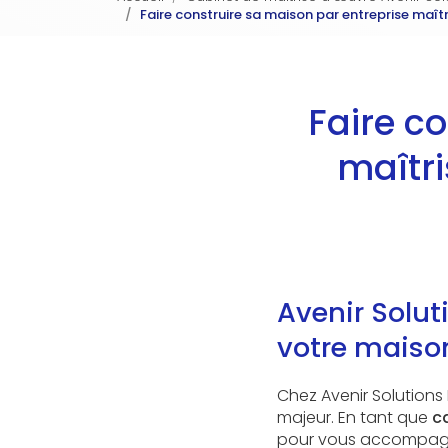
Faire construire sa maison par entreprise maî
Faire c
maîtr
Avenir Solut
votre mais
Chez Avenir Solutions
majeur. En tant que
c
pour vous accompagn