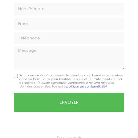
Nom Prénom
Email
Téléphone
Message
J'autorise ce site à conserver l'ensemble des données transmises
dans ce formulaire pour faciliter le suivi et le traitement de ma
demande.
(Aucune exploitation commerciale ne sera faite des
données concervées. Voir notre
politique de confidentialité
)
En savoir +