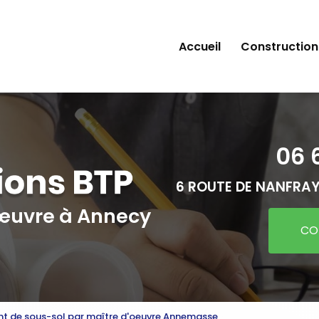
Accueil
Construction
06 
6 ROUTE DE NANFRAY
'œuvre
à Annecy
CO
 de sous-sol par maître d'oeuvre Annemasse