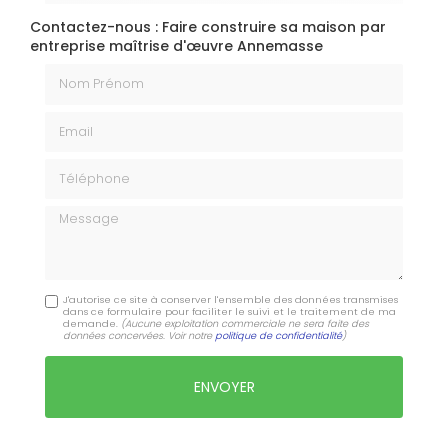
Contactez-nous : Faire construire sa maison par
entreprise maîtrise d'œuvre Annemasse
Nom Prénom
Email
Téléphone
Message
J'autorise ce site à conserver l'ensemble des données transmises
dans ce formulaire pour faciliter le suivi et le traitement de ma
demande.
(Aucune exploitation commerciale ne sera faite des
données concervées. Voir notre
politique de confidentialité
)